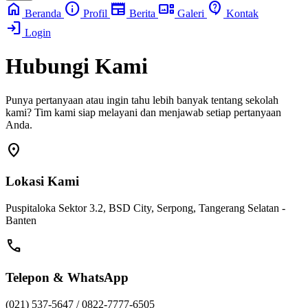
home
info
newspaper
gallery_thumbnail
contact_support
Beranda
Profil
Berita
Galeri
Kontak
login
Login
Hubungi Kami
Punya pertanyaan atau ingin tahu lebih banyak tentang sekolah
kami? Tim kami siap melayani dan menjawab setiap pertanyaan
Anda.
location_on
Lokasi Kami
Puspitaloka Sektor 3.2, BSD City, Serpong, Tangerang Selatan -
Banten
call
Telepon & WhatsApp
(021) 537-5647 / 0822-7777-6505