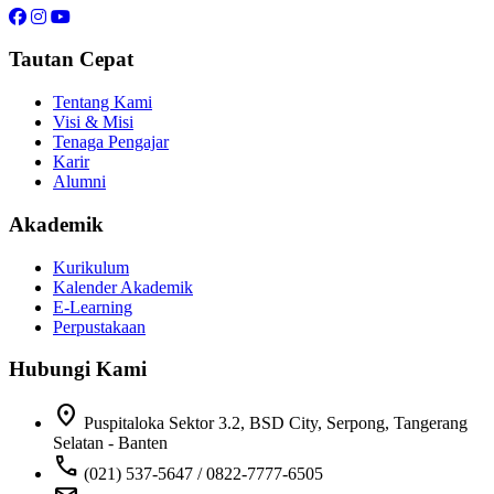
Tautan Cepat
Tentang Kami
Visi & Misi
Tenaga Pengajar
Karir
Alumni
Akademik
Kurikulum
Kalender Akademik
E-Learning
Perpustakaan
Hubungi Kami
location_on
Puspitaloka Sektor 3.2, BSD City, Serpong, Tangerang
Selatan - Banten
call
(021) 537-5647 / 0822-7777-6505