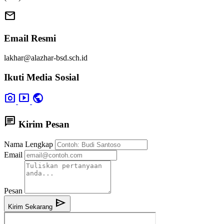
mail
Email Resmi
lakhar@alazhar-bsd.sch.id
Ikuti Media Sosial
photo_camera
smart_display
public
chat
Kirim Pesan
Nama Lengkap
Email
Pesan
send
Kirim Sekarang