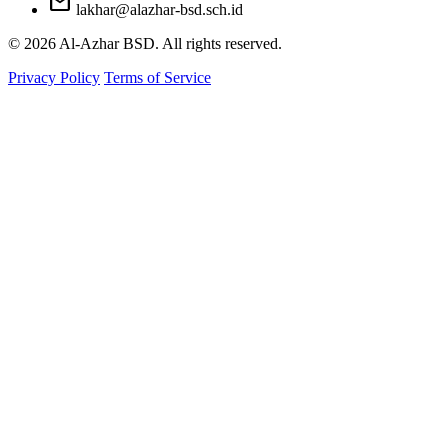
mail
lakhar@alazhar-bsd.sch.id
© 2026 Al-Azhar BSD. All rights reserved.
Privacy Policy
Terms of Service